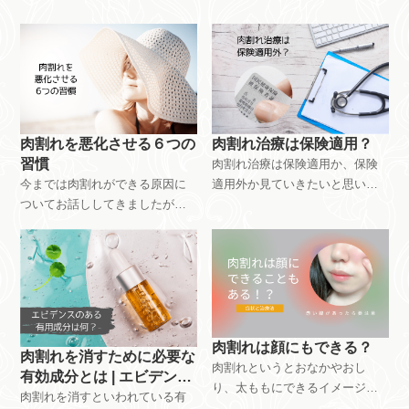
肉割れを悪化させる６つの
肉割れ治療は保険適用？
習慣
肉割れ治療は保険適用か、保険
今までは肉割れができる原因に
適用外か見ていきたいと思いま
ついてお話ししてきましたが、
す。
こちらでは今ある肉割れが悪化
してしまう６つの原因について
ご紹介します。
肉割れは顔にもできる？
肉割れを消すために必要な
肉割れというとおなかやおし
有効成分とは | エビデンス
り、太ももにできるイメージで
があるものは何？
肉割れを消すといわれている有
すが、実はまれに顔にできるこ