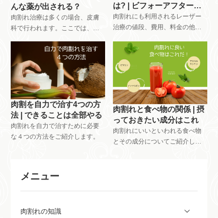
は? | ビフォーアフターを
んな薬が出される？
チェック
肉割れにも利用されるレーザー
肉割れ治療は多くの場合、皮膚
治療の値段、費用、料金の他ビ
科で行われます。ここでは、肉
フォーアフターもご紹介しま
割れ治療が皮膚科でどのように
す。
行われるか、どのような薬が使
用されるかについて説明しま
す。
肉割を自力で治す4つの方
肉割れと食べ物の関係 | 摂
法 | できることは全部やる
っておきたい成分はこれ
肉割れを自力で治すために必要
肉割れにいいといわれる食べ物
な４つの方法をご紹介します。
とその成分についてご紹介しま
す。
メニュー
肉割れの知識